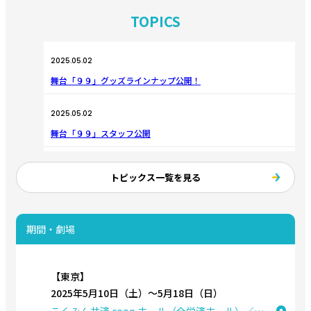
TOPICS
2025.05.02
舞台「９９」グッズラインナップ公開！
2025.05.02
舞台「９９」スタッフ公開
2025.05.02
トピックス一覧を見る
舞台「９９」日替わりゲスト発表
2025.04.25
期間・劇場
舞台「９９」5月18日（日）千秋楽2公演、配信決定！
2025.04.25
【東京】
舞台「９９」アフターイベント開催決定
2025年5月10日（土）〜5月18日（日）