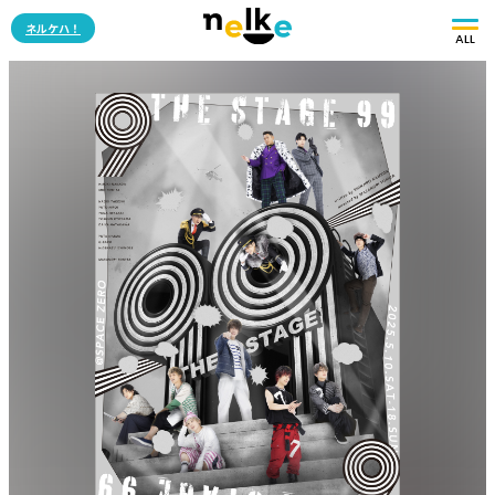
ネルケハ！
ALL