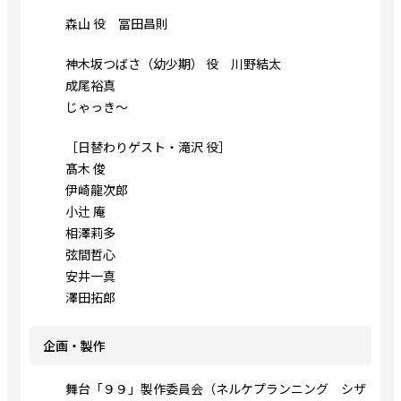
森山 役 冨田昌則
神木坂つばさ（幼少期） 役 川野結太
成尾裕真
じゃっき～
［日替わりゲスト・滝沢 役］
髙木 俊
伊崎龍次郎
小辻 庵
相澤莉多
弦間哲心
安井一真
澤田拓郎
企画・製作
舞台「９９」製作委員会（ネルケプランニング シザ