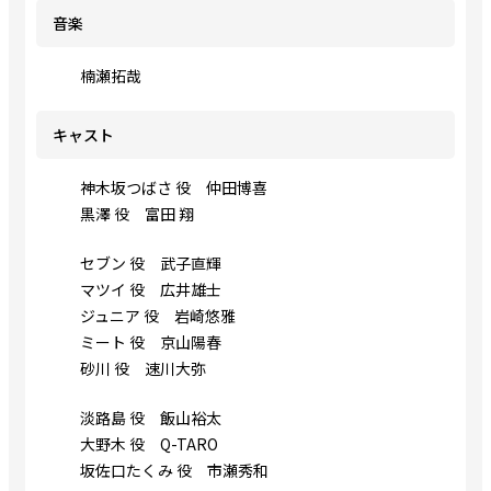
音楽
楠瀬拓哉
キャスト
神木坂つばさ 役 仲田博喜
黒澤 役 富田 翔
セブン 役 武子直輝
マツイ 役 広井雄士
ジュニア 役 岩崎悠雅
ミート 役 京山陽春
砂川 役 速川大弥
淡路島 役 飯山裕太
大野木 役 Q-TARO
坂佐口たくみ 役 市瀬秀和