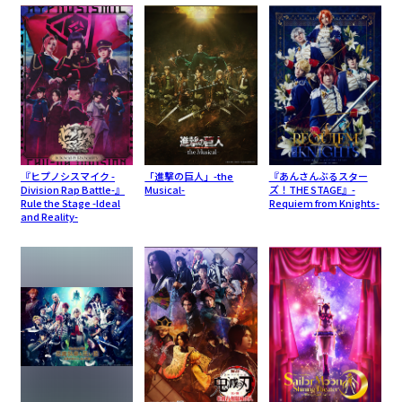
『ヒプノシスマイク -
「進撃の巨人」-the
『あんさんぶるスター
Division Rap Battle-』
Musical-
ズ！THE STAGE』-
Rule the Stage -Ideal
Requiem from Knights-
and Reality-