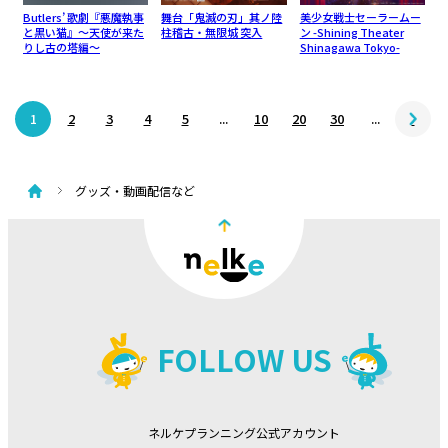
Butlers’ 歌劇『悪魔執事
舞台「鬼滅の刃」其ノ陸
美少女戦士セーラームー
と黒い猫』～天使が来た
柱稽古・無限城 突入
ン -Shining Theater
りし古の塔編～
Shinagawa Tokyo-
1
2
3
4
5
...
10
20
30
...
グッズ・動画配信など
FOLLOW US
ネルケプランニング公式アカウント