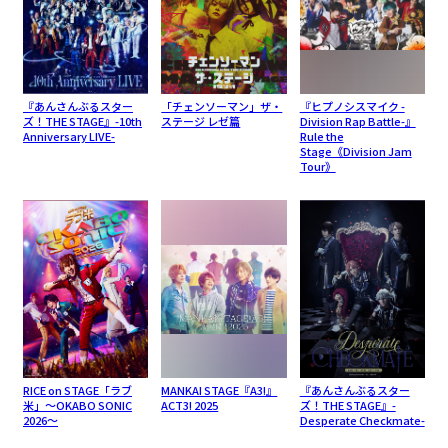
『あんさんぶるスター
「チェンソーマン」ザ・
『ヒプノシスマイク -
ズ！THE STAGE』-10th
ステージ レゼ篇
Division Rap Battle-』
Anniversary LIVE-
Rule the
Stage《Division Jam
Tour》
RICE on STAGE「ラブ
MANKAI STAGE『A3!』
『あんさんぶるスター
米」～OKABO SONIC
ACT3! 2025
ズ！THE STAGE』-
2026～
Desperate Checkmate-