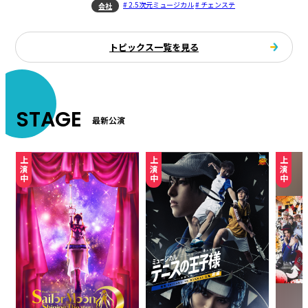
# 2.5次元ミュージカル
# チェンステ
会社
トピックス一覧を見る
STAGE
最新公演
上演中
上演中
上演中