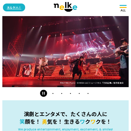
ネルケハ！
ALL
©NITRO PLUS・EXNOA LLC/ミュージカル『刀剣乱舞』製作委員会
・
・
・
・
・
演劇とエンタメで、たくさんの人に
笑
顔を！
勇
気を！ 生きる
ワ
ク
ワ
クを！
We produce entertainment, enjoyment, excitement, & smiles!