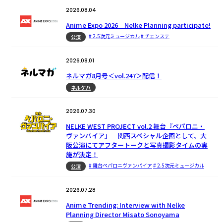
2026.08.04
Anime Expo 2026 Nelke Planning participate!
# 2.5次元ミュージカル
# チェンステ
公演
2026.08.01
ネルマガ8月号＜vol.247＞配信！
ネルケハ
2026.07.30
NELKE WEST PROJECT vol.2 舞台『ペパロニ・
ヴァンパイア』 関西スペシャル企画として、大
阪公演にてアフタートークと写真撮影タイムの実
施が決定！
# 舞台ペパロニヴァンパイア
# 2.5次元ミュージカル
公演
2026.07.28
Anime Trending: Interview with Nelke
Planning Director Misato Sonoyama