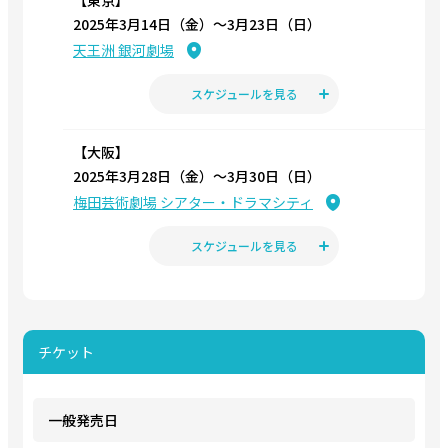
【東京】
報解禁！
2025年3月14日（金）〜3月23日（日）
天王洲 銀河劇場
2024.08.20
ミュージカル「贄姫と獣の王〜the KING of BEASTS〜」公演
スケジュールを見る
情報解禁！
【大阪】
2025年3月28日（金）〜3月30日（日）
梅田芸術劇場 シアター・ドラマシティ
スケジュールを見る
チケット
一般発売日