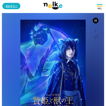
ネルケハ！
ALL
・
・