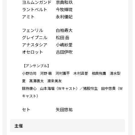
ヨルムンガンド 京典和玖
ラントベルト 今牧輝琉
アミト 永利優妃
フェンリル 白柏寿大
グレイプニル 松田 岳
アナスタシア 小嶋紗里
オセロット 古田伊吹
【アンサンブル】
小野功司 河野 萌 河村薫平 木村昌誉 相良飛鷹 清水梨
夏 髙澤礁太 渡来美友
釼持康心 山本海瑠（Wキャスト）／猪股怜生 田中悠貴（W
キャスト）
セト 矢田悠祐
主催