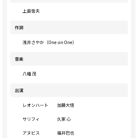
上島雪夫
作詞
浅井さやか（One on One）
音楽
八幡 茂
出演
レオンハート 加藤大悟
サリフィ 久家 心
アヌビス 福井巴也