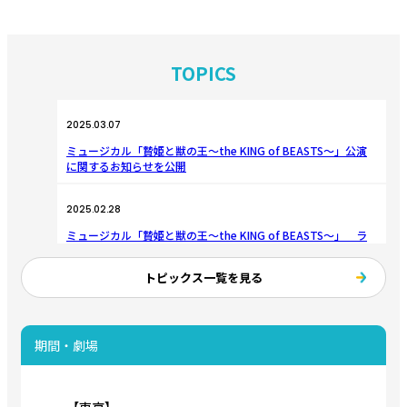
TOPICS
2025.03.07
ミュージカル「贄姫と獣の王〜the KING of BEASTS〜」公演
に関するお知らせを公開
2025.02.28
ミュージカル「贄姫と獣の王〜the KING of BEASTS〜」 ラ
イブ配信決定！
トピックス一覧を見る
2025.02.06
ミュージカル「贄姫と獣の王〜the KING of BEASTS〜」鳥居
留圭さんの出演に関する重要なお知らせ
期間・劇場
2024.11.20
ミュージカル「贄姫と獣の王〜the KING of BEASTS〜」全情