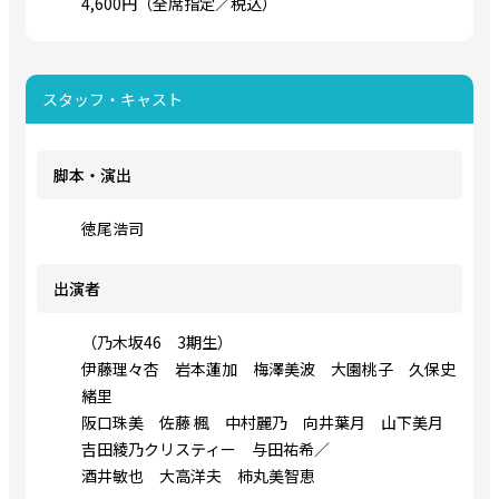
4,600円（全席指定／税込）
スタッフ・キャスト
脚本・演出
徳尾浩司
出演者
（乃木坂46 3期生）
伊藤理々杏 岩本蓮加 梅澤美波 大園桃子 久保史
緒里
阪口珠美 佐藤 楓 中村麗乃 向井葉月 山下美月
吉田綾乃クリスティー 与田祐希／
酒井敏也 大高洋夫 柿丸美智恵