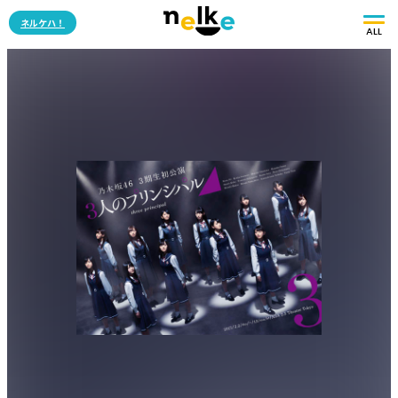
ネルケハ！
ALL