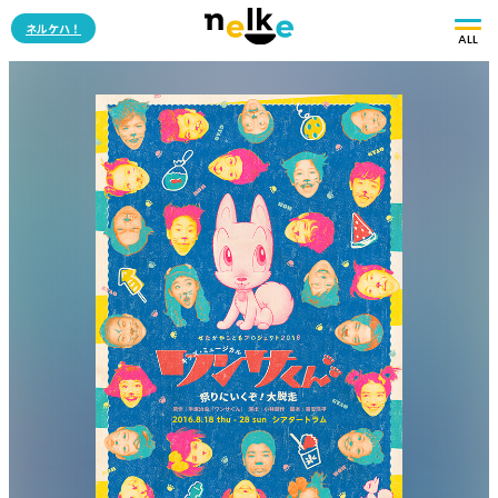
ネルケハ！
ALL