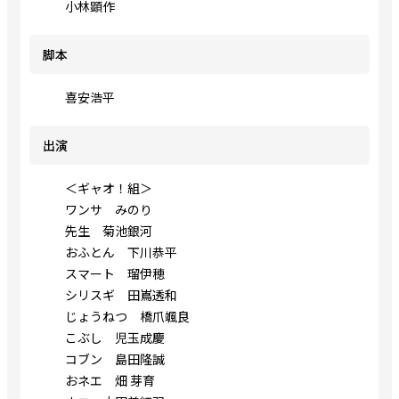
小林顕作
脚本
喜安浩平
出演
＜ギャオ！組＞
ワンサ みのり
先生 菊池銀河
おふとん 下川恭平
スマート 瑠伊穂
シリスギ 田嶌透和
じょうねつ 橋爪颯良
こぶし 児玉成慶
コブン 島田隆誠
おネエ 畑 芽育