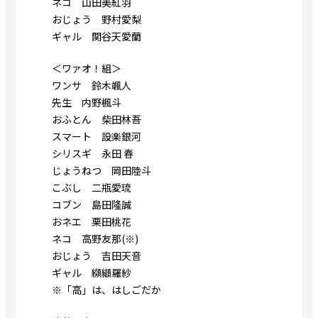
ネコ 山田美紅羽
おじょう 野村愛梨
ギャル 関谷天愛蘭
＜ワァオ！組＞
ワンサ 鈴木颯人
先生 内野楓斗
おふとん 柴田林吾
スマート 設楽銀河
シリスギ 永田 春
じょうねつ 岡田陸斗
こぶし 二瓶愛琉
コブン 島田隆誠
おネエ 栗田桃花
ネコ 高野友那(※)
おじょう 吉田天音
ギャル 纐纈羅紗
※「高」は、はしごだか