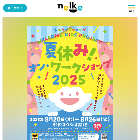
ネルケハ！
ALL