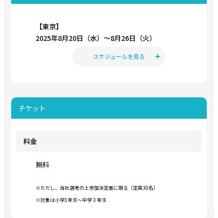
2025.06.27
WELCOME KIDS PROJECT 夏休み！オン・ワークショップ
【東京】
2025 応募規約
2025年8月20日（水）〜8月26日（火）
スケジュールを見る
2025.06.23
WELCOME KIDS PROJECT 夏休み！オン・ワークショップ
2025 開催決定！
チケット
料金
無料
※ただし、当社選考の上参加決定者に限る（定員30名）
※対象は小学1年生～中学３年生