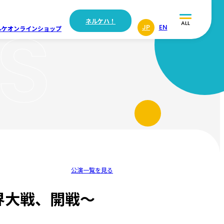
S
ネルケハ！
ALL
JP
EN
ルケ
オンラインショップ
公演一覧を見る
忍界大戦、開戦～