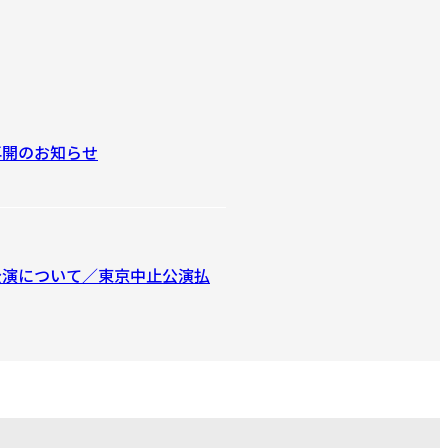
再開のお知らせ
庫公演について／東京中止公演払
グッズ販売情報