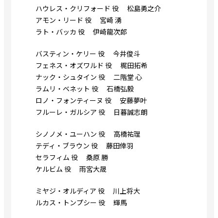
ハウレス・クリフォード 役 松島勇之介
アモン・リード 役 宮崎 湧
ラト・バッカ 役 伊崎龍次郎
バスティン・ケリー 役 今井俊斗
フェネス・オズワルド 役 梶田拓希
ナック・シュタイン 役 二階堂 心
ラムリ・ベネット 役 石橋弘毅
ロノ・フォンティーヌ 役 安藤夢叶
フルーレ・ガルシア 役 日暮誠志朗
シノノメ・ユーハン 役 高橋祐理
テディ・ブラウン 役 藤田倖羽
セラフィム 役 桑原 勝
ケルビム 役 雨宮大晟
ミヤジ・オルディア 役 川上将大
ルカス・トンプシー 役 輝馬