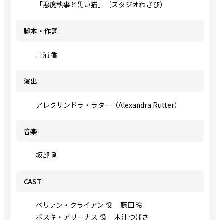
「悪魔執事と黒い猫」（スタジオわさび）
脚本・作詞
三浦 香
演出
アレクサンドラ・ラター（Alexandra Rutter）
音楽
坂部 剛
CAST
べリアン・クライアン 役 藤田 玲
ボスキ・アリーナス 役 木津つばさ