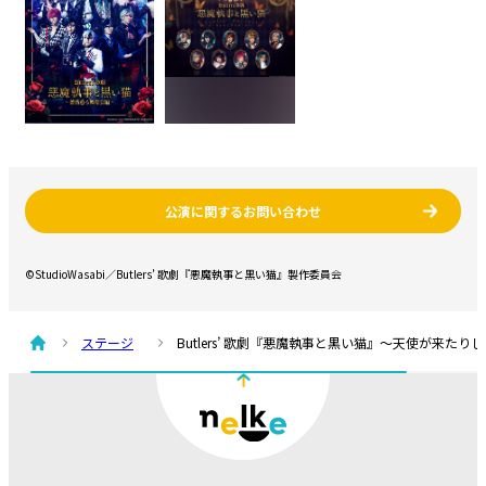
公演に関するお問い合わせ
©StudioWasabi／Butlers’ 歌劇『悪魔執事と黒い猫』製作委員会
ステージ
Butlers’ 歌劇『悪魔執事と黒い猫』～天使が来たり