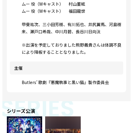
ムー 役（Wキャスト） 村山董絃
ムー 役（Wキャスト） 福田龍世
甲斐祐次、三小田芳樹、有川拓也、井尻翼馬、河島樹
来、瀬戸口希哉、中川月碧、長谷川日向汰
※出演を予定しておりました熊野義貴さんは体調不良
により降板することとなりました。
主催
Butlers’ 歌劇『悪魔執事と黒い猫』製作委員会
SERIES
シリーズ公演