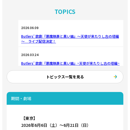
TOPICS
2026.06.09
Butlers’ 歌劇『悪魔執事と黒い猫』～天使が来たりし古の塔編
～ ライブ配信決定！
2026.03.24
Butlers’ 歌劇『悪魔執事と黒い猫』~天使が来たりし古の塔編~
全情報解禁！
トピックス一覧を見る
2025.06.28
Butlers’ 歌劇『悪魔執事と黒い猫』新作公演 上演決定！
期間・劇場
【東京】
2026年6月6日（土）〜6月21日（日）