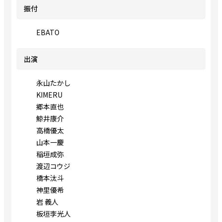
振付
EBATO
出演
永山たかし
KIMERU
郷本直也
鯨井康介
高橋優太
山本一慶
稲垣成弥
渡辺コウジ
橋本汰斗
神里優希
岩 義人
板垣李光人