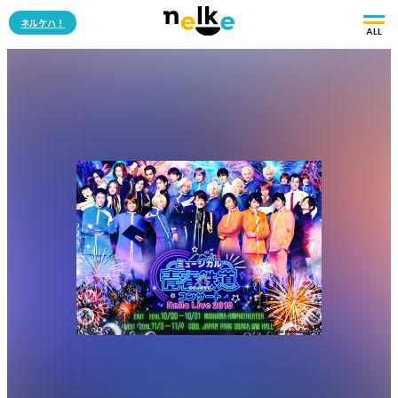
ネルケハ！
ALL