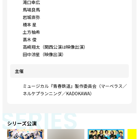
滝口幸広
馬場良馬
岩城直弥
橋本 星
土方柚希
髙木 俊
高崎翔太（関西公演は映像出演）
田中涼星（映像出演）
主催
ミュージカル『青春鉄道』製作委員会（マーベラス／
ネルケプランニング／KADOKAWA）
SERIES
シリーズ公演