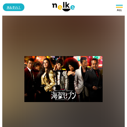
ネルケハ！
ALL