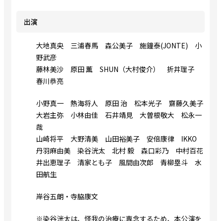
出演
大地真央 三浦春馬 森公美子 施鐘泰(JONTE) 小
野武彦
藤林美沙 原田 薫 SHUN（大村俊介） 折井理子
春川恭亮
小野真一 熱海将人 原田 治 松本光子 齋藤久美子
大岩主弥 小林由佳 石井靖見 大曽根敬大 松永一
哉
山崎将平 大野清美 山田裕美子 安倍康律 IKKO
丹羽麻由美 染谷洸太 北村 毅 森口彩乃 中村百花
井出恵理子 清家とも子 風間由次郎 青柳塁斗 水
田航生
岸谷五朗・寺脇康文
※染谷洸太は、怪我の治療に専念するため、本公演を