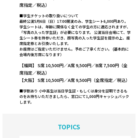
席指定／税込）
■学生チケットの取り扱いについて
最終公演5月6日（日）17:00開演のみ、学生シート6,000円あり。
学生シートは、年齢に関係なく全ての学生の方に適応されますが、
「写真の入った学生証」が必要になります。 公演当日会場にて、学
生シート券を持参いただき、顔写真の入った学生証を提示の上、座
席指定券とお引換いたします。
お座席はご指定いただけません。予めご了承ください。 (基本的に
会場内後方席になります）
【福岡】 S席 10,500円／A席 9,500円／B席 7,500円（全
席指定／税込）
【大阪】 S席 10,500円／A席 9,500円（全席指定／税込）
■学割あり 小中高生は当日学生証・もしくは身分を証明できるも
のをお持ちいただきましたら、窓口にて1,000円キャッシュバック
します。
TOPICS