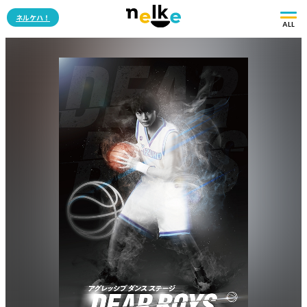
ネルケハ！
ALL