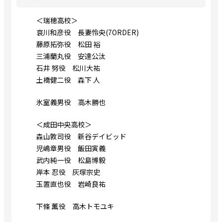
＜瑞穂高校＞
哀川和彦役 長妻怜央(7ORDER)
藤原拓弥役 松田 裕
三浦蘭丸役 安達公汰
石井 努役 松川大祐
土橋健二役 森下 人
氷室義男役 高木勝也
＜成田中央高校＞
森山敦司役 新谷デイビッド
児嶋章男役 飯田寅義
武内純一役 松島博毅
岸本 忍役 灰塚宗史
玉置直也役 岩崎良祐
下條 薫役 高木トモユキ