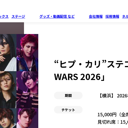
ックス
ステージ
グッズ・
動画配信 など
会社情報
採用情報
ネ
“ヒプ・カリ”ステコ
WARS 2026」
【横浜】 202
期間
チケット
15,000円（
見切れ席：15,