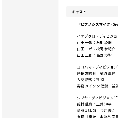
キャスト
『ヒプノシスマイク -Divisio
イケブクロ・ディビジョン“Bus
山田 一郎：石川 凌雅
山田 二郎：松岡 拳紀介
山田 三郎：高野 渉聖
ヨコハマ・ディビジョン“MA
碧棺 左馬刻：植原 卓也
入間 銃兎：YUKI
毒島 メイソン 理鶯：益永
シブヤ・ディビジョン“Flin
飴村 乱数：三井 淳平
夢野 幻太郎：今井 俊斗
有栖川 帝統：木津谷 泰