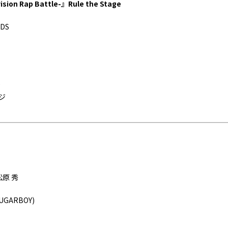
n Rap Battle-』Rule the Stage
RDS
0
ジ
』
/松原 秀
GARBOY)