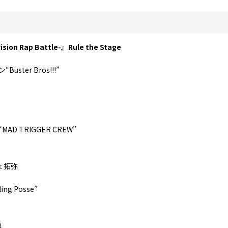
n Rap Battle-』Rule the Stage
ter Bros!!!”
D TRIGGER CREW”
 拓弥
g Posse”
勇