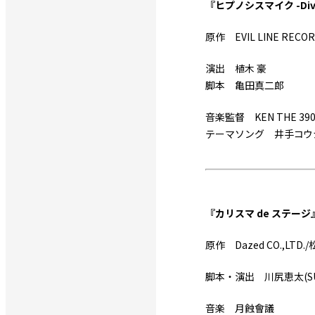
『ヒプノシスマイク -Divisio
原作 EVIL LINE RECO
演出 植木 豪
脚本 亀田真二郎
音楽監督 KEN THE 39
テーマソング 井手コウ
『カリスマ de ステージ
原作 Dazed CO.,LTD.
脚本・演出 川尻恵太(SU
音楽 月蝕會議