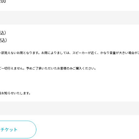
00
税込）
税込）
一部見えないお席となります。お席によりましては、スピーカーが近く、かなり音量が大きい場合が
ど一切行えません。予めご了承いただいたお客様のみご購入ください。
日お知らせいたします。
ンチケット