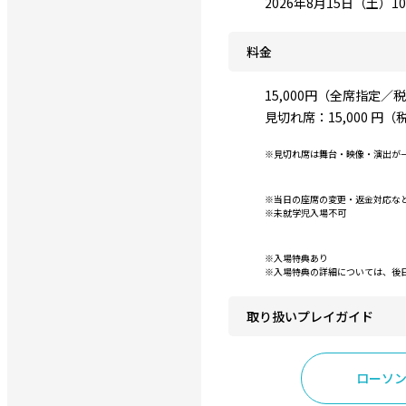
2026年8月15日（土）10:
料金
15,000円（全席指定／
見切れ席：15,000 円（
※見切れ席は舞台・映像・演出が
※当日の座席の変更・返金対応な
※未就学児入場不可
※入場特典あり
※入場特典の詳細については、後
取り扱いプレイガイド
ローソ