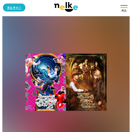
ネルケハ！
ALL