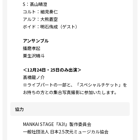
S：髙山晴澄
コルト：細見奏仁
アルフ：大熊蒼空
ボイド：明石侑成（ゲスト）
アンサンブル
播磨孝起
栗生沢晴斗
＜12月24日・25日のみ出演＞
髙橋龍ノ介
※ライブパートの一部と、「スペシャルチケット」を
お持ちの方との集合写真撮影に参加いたします。
協力
MANKAI STAGE『A3!』製作委員会
⼀般社団法⼈ ⽇本2.5次元ミュージカル協会