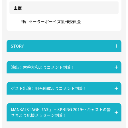
主催
神戸セーラーボーイズ製作委員会
STORY
演出：古谷大和よりコメント到着！
ゲスト出演：明石侑成よりコメント到着！
MANKAI STAGE『A3!』～SPRING 2019～ キャストの皆
さまより応援メッセージ到着！