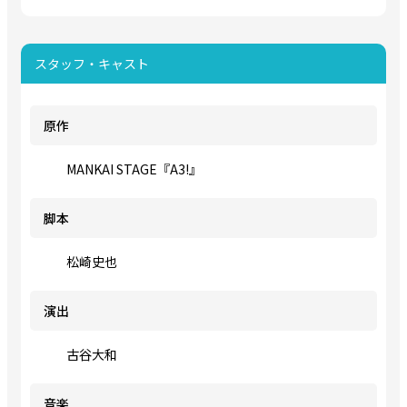
スタッフ・キャスト
原作
MANKAI STAGE『A3!』
脚本
松崎史也
演出
古谷大和
音楽