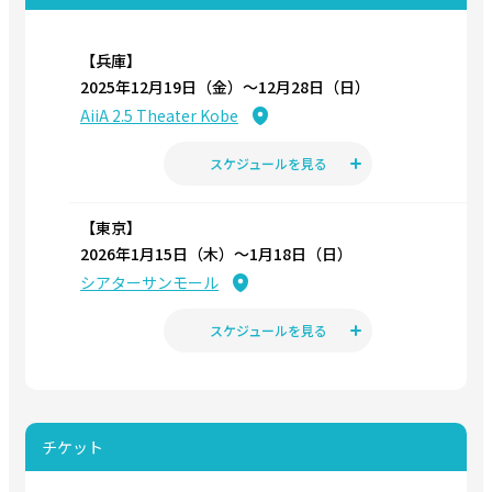
ートーク実施決定！
【兵庫】
2025.10.27
2025年12月19日（金）〜12月28日（日）
神⼾セーラーボーイズ 定期公演vol.5 『不思議の国の青年アリ
ス』『ぜんまい仕掛けのココロ』 公演日程変更、チケット料金
AiiA 2.5 Theater Kobe
追加に関する重要なおしらせ
スケジュールを見る
2025.10.14
神戸セーラーボーイズ 定期公演vol.5 『不思議の国の青年アリ
【東京】
ス』『ぜんまい仕掛けのココロ』 上演決定！
2026年1月15日（木）〜1月18日（日）
シアターサンモール
スケジュールを見る
チケット