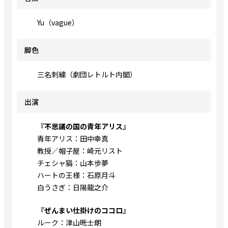
Yu（vague）
脚色
三名刺繍（劇団レトルト内閣）
出演
『不思議の国の青年アリス』
青年アリス：田中幸真
教授／帽子屋：崎元リスト
チェシャ猫：山本歩夢
ハートの王様：石原月斗
白うさぎ：日陽龍之介
『ぜんまい仕掛けのココロ』
ルーク：津山晄士朗