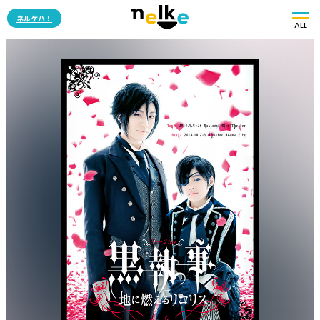
ネルケハ！
ALL