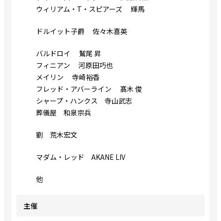
ウィリアム・T・スピアーズ 輝馬
ドルイット子爵 佐々木喜英
バルドロイ 鷲尾 昇
フィニアン 河原田巧也
メイリン 寺崎裕香
フレッド・アバーライン 髙木 俊
シャープ・ハンクス 寺山武志
葬儀屋 和泉宗兵
劉 荒木宏文
マダム・レッド AKANE LIV
他
主催