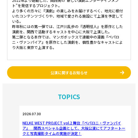
2022年より始動した、関西発の“新しい演劇エンターテインメン
ト”を発信するプロジェクト。
より多くの方々に『演劇』の楽しみをお届けするべく、地元に根付
いたコンテンツづくりや、地域で愛される施設にて上演を予定して
いる。
昨年秋にはの第一弾では、江戸川乱歩の『透明怪人』を原作とした
演劇を、関西で活動するキャストを中心に大阪で上演した。
第二弾となる本作では、マンガボックスで連載中の漫画『ペパロ
ニ・ヴァンパイア』を原作とした演劇を、個性豊かなキャストによ
り大阪と東京で上演する。
公演に関するお知らせ
TOPICS
2026.07.30
NELKE WEST PROJECT vol.2 舞台『ペパロニ・ヴァンパイ
ア』 関西スペシャル企画として、大阪公演にてアフタートー
クと写真撮影タイムの実施が決定！