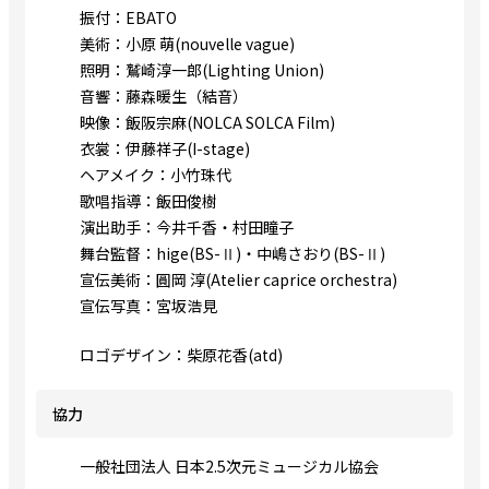
振付：EBATO
美術：小原 萌(nouvelle vague)
照明：鷲崎淳一郎(Lighting Union)
音響：藤森暖生（結音）
映像：飯阪宗麻(NOLCA SOLCA Film)
衣裳：伊藤祥子(I-stage)
ヘアメイク：小竹珠代
歌唱指導：飯田俊樹
演出助手：今井千香・村田瞳子
舞台監督：hige(BS-Ⅱ)・中嶋さおり(BS-Ⅱ)
宣伝美術：圓岡 淳(Atelier caprice orchestra)
宣伝写真：宮坂浩見
ロゴデザイン：柴原花香(atd)
協力
一般社団法人 日本2.5次元ミュージカル協会