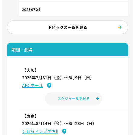
2026.07.24
NELKE WEST PROJECT vol.2 舞台『ペパロニ・ヴァンパイ
ア』 公演に関するお知らせを公開！
トピックス一覧を見る
2026.07.17
NELKE WEST PROJECT vol.2 舞台『ペパロニ・ヴァンパイ
期間・劇場
ア』 来場者特典配布決定！
2026.07.17
【大阪】
NELKE WEST PROJECT vol.2 舞台『ペパロニ・ヴァンパイ
2026年7月31日（金）〜8月9日（日）
ア』 キャラクタービジュアル解禁！
ABCホール
2026.06.15
スケジュールを見る
The English Ticketing Website is Available for NELKE WEST
PROJECT vol.2:THE STAGE “Pepperoni Vampyr”／英語によ
るチケット販売サイト開設のお知らせ
【東京】
2026年8月14日（金）〜8月23日（日）
2026.05.30
ＣＢＧＫシブゲキ!!