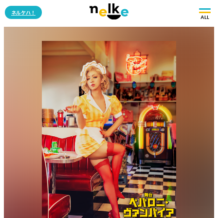
ネルケハ！
ALL