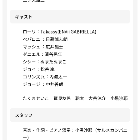
キャスト
ローリ：Takassy(ENVii GABRIELLA)
ペパロニ ：日暮誠志朗
マッシュ ：広井雄士
ダニエル：濱谷晃年
シシー：ぬまたぬまこ
ジョイ：松谷 嵐
コリンズJr.：内海太一
ジョージ ：中井善朗
たくませいこ 鷲見友希 聡太 大谷涼介 小黒沙耶
スタッフ
音楽・作詞・ピアノ演奏：小黒沙耶（サルメカンパニ
ー）