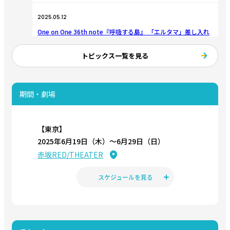
2025.05.12
One on One 36th note『呼吸する島』 「エルタマ」差し入れ
企画実施決定！！
トピックス一覧を見る
2025.02.20
One on One 36th note『呼吸する島』 メインビジュアル・
スケジュール・チケット情報解禁！
期間・劇場
2025.02.20
One on One 36th note『呼吸する島』 キャラクタービジュ
【東京】
アル＆キャストコメント公開！
2025年6月19日（木）〜6月29日（日）
赤坂RED/THEATER
2024.11.22
One on One オリジナルミュージカル『呼吸する島』2025年6
スケジュールを見る
月上演決定！