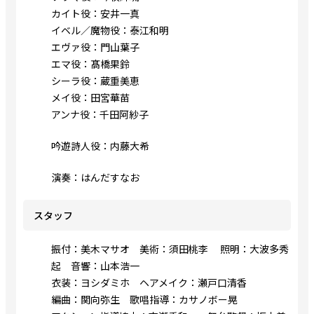
カイト役：安井一真
イベル／魔物役：泰江和明
エヴァ役：門山葉子
エマ役：髙橋果鈴
シーラ役：蔵重美恵
メイ役：田宮華苗
アンナ役：千田阿紗子
吟遊詩人役：内藤大希
演奏：はんだすなお
スタッフ
振付：美木マサオ 美術：須田桃李 照明：大波多秀
起 音響：山本浩一
衣装：ヨシダミホ ヘアメイク：瀬戸口清香
編曲：関向弥生 歌唱指導：カサノボー晃