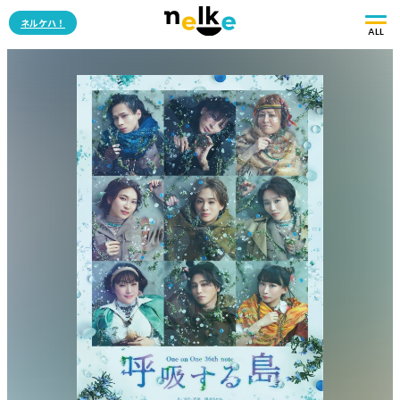
ネルケハ！
ALL