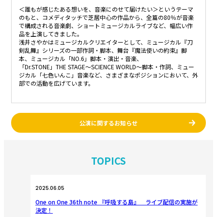
＜誰もが感じたある想いを、音楽にのせて届けたい＞というテーマ
のもと、コメディタッチで芝居中心の作品から、全篇の80％が音楽
で構成される音楽劇、ショートミュージカルライブなど、幅広い作
品を上演してきました。
浅井さやかはミュージカルクリエイターとして、ミュージカル『刀
剣乱舞』シリーズの一部作詞・脚本、舞台『魔法使いの約束』脚
本、ミュージカル「NO.6」脚本・演出・音楽、
「Dr.STONE」THE STAGE～SCIENCE WORLD～脚本・作詞、ミュー
ジカル「七色いんこ」音楽など、さまざまなポジションにおいて、外
部での活動を広げています。
公演に関するお知らせ
TOPICS
2025.06.05
One on One 36th note 『呼吸する島』 ライブ配信の実施が
決定！