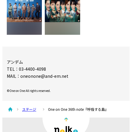
アンデム
TEL：03-4400-4098
MAIL：oneonone@and-em.net
©One on One All rights reserved.
ステージ
One on One 36th note『呼吸する島』