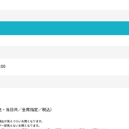
00
前売・当日共／全席指定／税込）
演出が見えづらいお席となります。
が一部見えないお席となります。