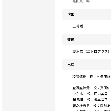
亀田真二郎
演出
三浦 香
監修
虚淵 玄（ニトロプラス
出演
狡噛慎也 役：久保田悠
宜野座伸元 役：真田佑
常守 朱 役：河内美里
縢 秀星 役：橋本祥平
唐之杜志恩 役：愛加あ