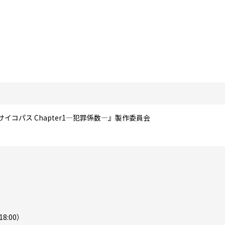
S サイコパス Chapter1―犯罪係数―』製作委員会
18:00）