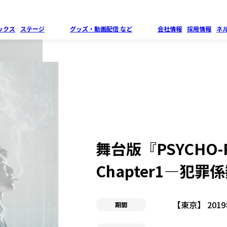
ックス
ステージ
グッズ・
動画配信 など
会社情報
採用情報
ネ
舞台版『PSYCHO-
Chapter1―犯罪
【東京】 201
期間