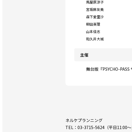
馬屋原涼子
宮坂麻友美
森下愛里沙
柳田英理
山本佳志
和久井大城
主催
舞台版『PSYCHO-PAS
ネルケプランニング
TEL：03-3715-5624（平日11:00～