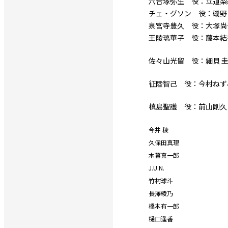
六合塚弥生 役：立道梨
チェ・グソン 役：磯野
泉宮寺豊久 役：大塚尚
王陵璃華子 役：藤本結
佐々山光留 役：細貝 
征陸智己 役：今村ねず
槙島聖護 役：前山剛久
今井 稜
久保田真理
木暮真一郎
J.U.N.
竹村球斗
長澤綾乃
橋本有一郎
樋口遥香