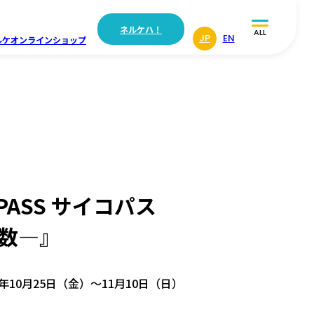
ネルケハ！
ALL
JP
EN
ルケ
オンラインショップ
PASS サイコパス
係数―』
9年10月25日（金）〜11月10日（日）