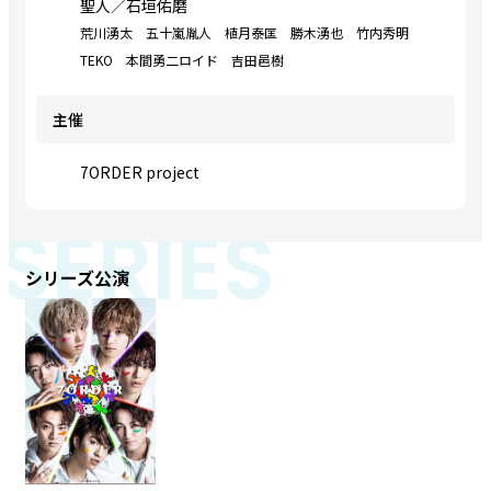
聖人／石垣佑磨
荒川湧太 五十嵐胤人 植月泰匡 勝木湧也 竹内秀明
TEKO 本間勇二ロイド 吉田邑樹
主催
7ORDER project
SERIES
シリーズ公演