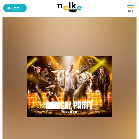
ネルケハ！
ALL