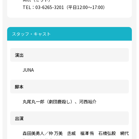
TEL：03-6265-3201（平日12:00～17:00）
スタッフ・キャスト
演出
JUNA
脚本
丸尾丸一郎（劇団鹿殺し）、河西裕介
出演
森田美勇人／仲 万美 丞威 福澤 侑 石橋弘毅 網代