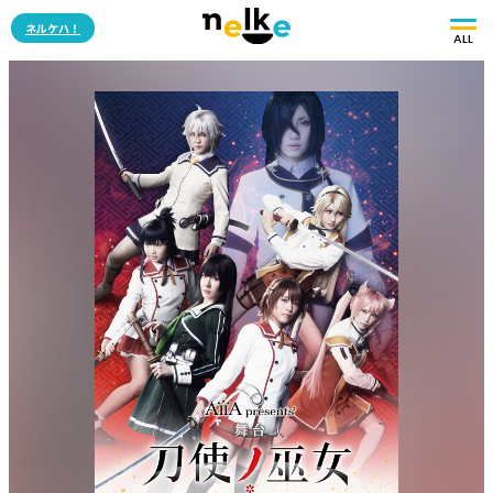
ネルケハ！
ALL