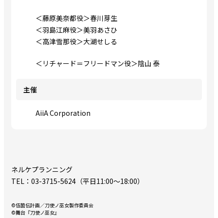
＜藤原美奈都役＞春川芽生
＜羽島江麻役＞美羽あさひ
＜高津雪那役＞大湖せしる
＜リチャード＝フリードマン役＞陰山 泰
主催
AiiA Corporation
ネルケプランニング
TEL：03-3715-5624（平日11:00～18:00）
©伍箇伝計画／刀使ノ巫女製作委員会
©舞台『刀使ノ巫女』