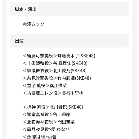
脚本・演出
赤澤ムック
出演
＜衛藤可奈美役＞斉藤真木子(SKE48)
＜十条姫和役＞谷 真理佳(SKE48)
＜柳瀬舞衣役＞北川愛乃(SKE48)
＜糸見沙耶香役＞竹内彩姫(SKE48)
＜益子 薫役＞桑江咲菜
＜古波蔵エレン役＞長谷川里桃
＜折神 紫役＞北川綾巴(SKE48)
＜獅童真希役＞谷口莉緒
＜此花寿々花役＞門田奈菜
＜皐月夜見役>愛 わなび
＜燕 結芽役>百音