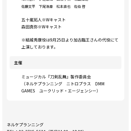
佐藤文平 下尾浩章 松本直也 佐伯 啓
五十嵐拓人※Wキャスト
森田真弥※Wキャスト
※結城秀康役は9月25日より加古臨王さんの代役にて
上演しております。
主催
ミュージカル『刀剣乱舞』製作委員会
（ネルケプランニング ニトロプラス DMM
GAMES ユークリッド・エージェンシー）
ネルケプランニング