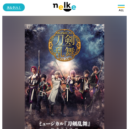
ネルケハ！
ALL