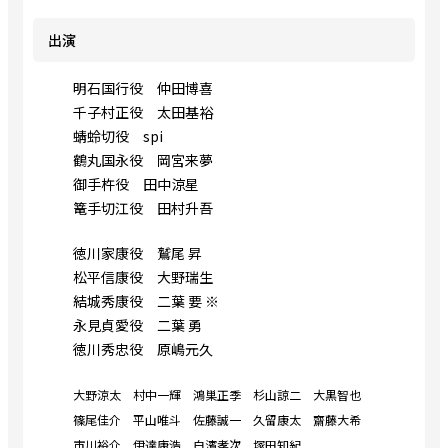
出演
明石国行役 仲田博喜
千子村正役 太田基裕
蜻蛉切役 spi
鶴丸国永役 岡宮来夢
御手杵役 田中涼星
篭手切江役 田村升吾
徳川家康役 鷲尾 昇
松平信康役 大野瑞生
結城秀康役 二葉 要 ※
永見貞愛役 二葉 勇
徳川秀忠役 原嶋元久
大野涼太 村中一輝 鴻巣正季 杉山諒二 大黒智也
篠尾佳介 平山唯斗 佐藤誠一 久留康太 齋藤大希
市川裕介 伊達康浩 白濱孝次 塚田知紀