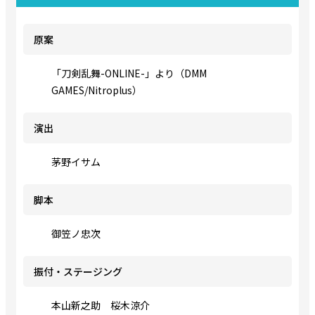
原案
「刀剣乱舞-ONLINE-」より（DMM
GAMES/Nitroplus）
演出
茅野イサム
脚本
御笠ノ忠次
振付・ステージング
本山新之助 桜木涼介