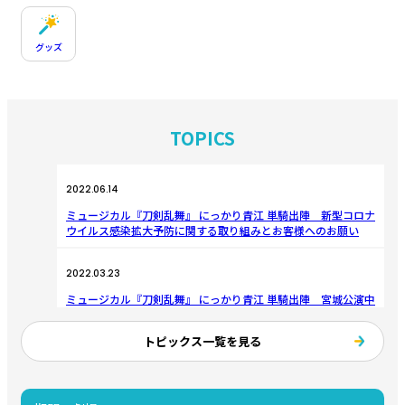
グッズ
TOPICS
2022.06.14
ミュージカル『刀剣乱舞』 にっかり青江 単騎出陣 新型コロナ
ウイルス感染拡大予防に関する取り組みとお客様へのお願い
2022.03.23
ミュージカル『刀剣乱舞』 にっかり青江 単騎出陣 宮城公演中
止について重要なお知らせ
トピックス一覧を見る
2022.02.07
ミュージカル『刀剣乱舞』 にっかり青江 単騎出陣 神奈川公演
のライブ配信が決定！