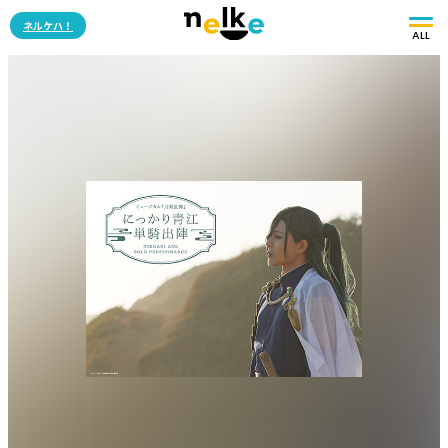
ネルケハ！
ALL