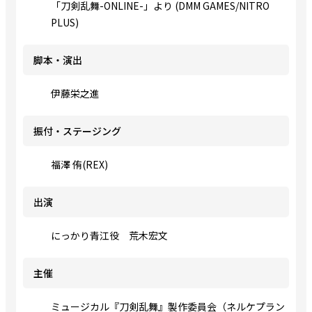
「刀剣乱舞-ONLINE-」より (DMM GAMES/NITRO
PLUS)
脚本・演出
伊藤栄之進
振付・ステージング
福澤 侑(REX)
出演
にっかり青江役 荒木宏文
主催
ミュージカル『刀剣乱舞』製作委員会（ネルケプラン