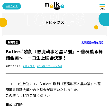
ネルケハ！
ALL
TOPICS
トピックス
動画配信
動画配信一覧を見る
Butlers’ 歌劇『悪魔執事と黒い猫』～薔薇薫る舞
踏会編～ ニコ生上映会決定！
# あくステ
# 2.5次元ミュージカル
2025.03.25
ニコニコ生放送にて、Butlers’ 歌劇『悪魔執事と黒い猫』～薔
薇薫る舞踏会編～の上映会が決定いたしました。
この機会にぜひご覧ください。
■放送日時