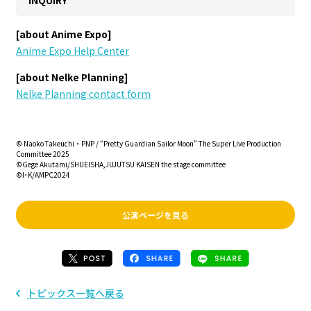
[about Anime Expo]
Anime Expo Help Center
[about Nelke Planning]
Nelke Planning contact form
© Naoko Takeuchi・PNP / “Pretty Guardian Sailor Moon” The Super Live Production
Committee 2025
©Gege Akutami/SHUEISHA,JUJUTSU KAISEN the stage committee
©I･K/AMPC2024
公演ページを見る
トピックス一覧へ戻る