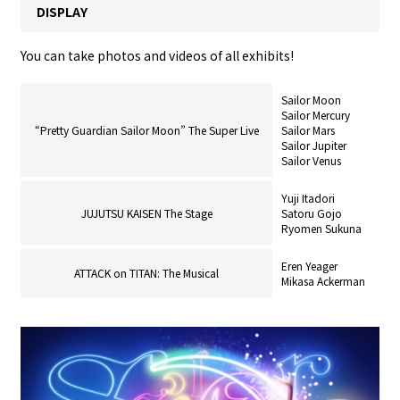
DISPLAY
You can take photos and videos of all exhibits!
Sailor Moon
Sailor Mercury
“Pretty Guardian Sailor Moon” The Super Live
Sailor Mars
Sailor Jupiter
Sailor Venus
Yuji Itadori
JUJUTSU KAISEN The Stage
Satoru Gojo
Ryomen Sukuna
Eren Yeager
ATTACK on TITAN: The Musical
Mikasa Ackerman