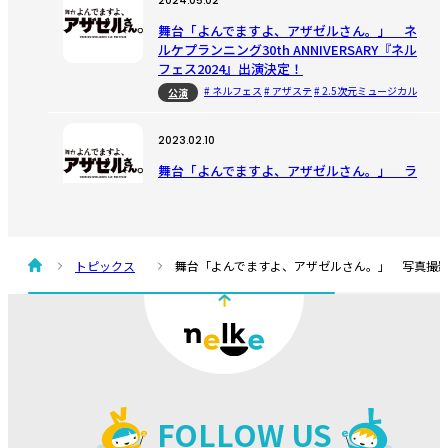
2024.05.02
舞台「よんでますよ、アザゼルさん。」 ネ
ルケプランニング30th ANNIVERSARY『ネル
フェス2024』出演決定！
# ネルフェス
# アザステ
# 2.5次元ミュージカル
公演
2023.02.10
舞台「よんでますよ、アザゼルさん。」 ラ
イブ配信決定！
# アザステ
# 2.5次元ミュージカル
動画配信
2023.02.09
トピックス
舞台「よんでますよ、アザゼルさん。」 写真撮
舞台「よんでますよ、アザゼルさん。」 回
替わり”ねぎらいゲスト”を追加発表！
# アザステ
# 2.5次元ミュージカル
公演
2023.02.05
舞台「よんでますよ、アザゼルさん。」 新
FOLLOW US
型コロナウイルス感染拡大予防に関する取り