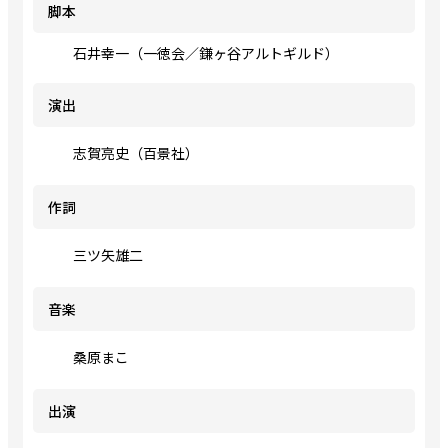
脚本
石井幸一（一徳会／鎌ヶ谷アルトギルド）
演出
志賀亮史（百景社）
作詞
三ツ矢雄二
音楽
桑原まこ
出演