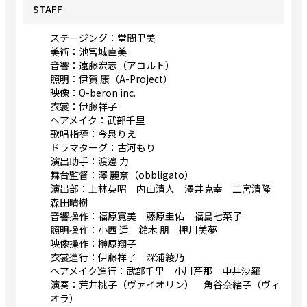
STAFF
ステージング：當間里美
美術：池宮城直美
音響：遠藤宏志（アコルト）
照明：伊賀 康（A-Project）
映像：O-beron inc.
衣裳：伊藤祥子
ヘアメイク：武部千里
歌唱指導：今泉りえ
ドラマターグ：古河もり
演出助手：渡邊 力
舞台監督：澤 麗奈（obbligato）
演出部：上林英昭 内山清人 澤井克幸 二宮清隆
森田晴樹
音響操作：福原寛美 藤原圭佑 福島七菜子
照明操作：小西 遥 鈴木 朋 押川美夢
映像操作：榊原翔子
衣裳進行：伊藤祥子 深浦綾乃
ヘアメイク進行：武部千里 小川芹那 中井沙羅
演奏：荒井桃子（ヴァイオリン） 角谷奈緒子（ヴィ
オラ）