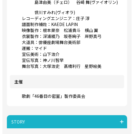
島津由美（チェロ） 谷崎 舞(ヴァイオリン)
世川すみれ(ヴィオラ)
レコーディングエンジニア：庄子 淳
譜面制作補佐：KAEDE LAPIN
映像製作：根本果奈 松浦貴斗 横山 翼
衣裳製作：深浦綾乃 坂巻絢子 岸野真弓
大道具：俳優座劇場舞台美術部
運搬：マイド
宣伝美術：山下浩介
宣伝写真：神ノ川智早
舞台写真：大塚浩史 髙橋利行 星野絵美
主催
歌劇「46番目の密室」製作委員会
STORY