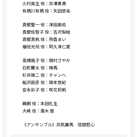
火村英生 役：井澤勇貴
有栖川有栖 役：矢田悠祐
真壁聖一 役：津田英佑
真壁佐智子 役：吉沢梨絵
真壁真帆 役：飛香まい
檜垣光司 役：阿久津仁愛
高橋風子 役：岡村さやか
石町慶太 役：輝馬
杉井陽二 役：チャンへ
船沢辰彦 役：岡本悠紀
安永彩子 役：咲花莉帆
鵜飼 役：本田礼生
大崎 役：髙木 俊
《アンサンブル》井尻翼馬 弦間哲心