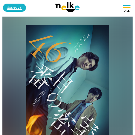
ネルケハ！
ALL