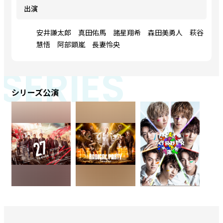
出演
安井謙太郎 真田佑馬 諸星翔希 森田美勇人 萩谷
慧悟 阿部顕嵐 長妻怜央
SERIES
シリーズ公演