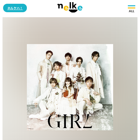
ネルケハ！
ALL