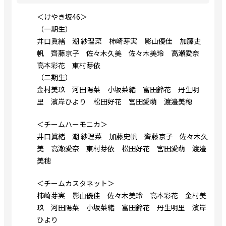
＜けやき坂46＞
（一期生）
井口眞緒 潮 紗理菜 柿崎芽実 影山優佳 加藤史
帆 齊藤京子 佐々木久美 佐々木美玲 高瀬愛奈
高本彩花 東村芽依
（二期生）
金村美玖 河田陽菜 小坂菜緒 富田鈴花 丹生明
里 濱岸ひより 松田好花 宮田愛萌 渡邉美穂
＜チームハーモニカ＞
井口眞緒 潮 紗理菜 加藤史帆 齊藤京子 佐々木久
美 高瀬愛奈 東村芽依 松田好花 宮田愛萌 渡邉
美穂
＜チームカスタネット＞
柿崎芽実 影山優佳 佐々木美玲 高本彩花 金村美
玖 河田陽菜 小坂菜緒 富田鈴花 丹生明里 濱岸
ひより