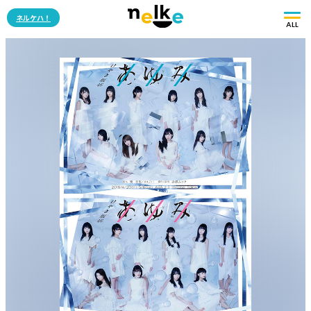
ネルケハ！
ALL