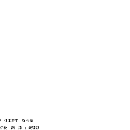
泰 辻本将平 原池 優
伊吹 森川 錦 山崎理彩