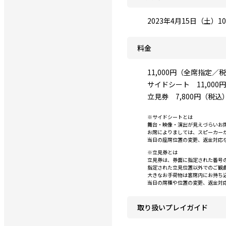
2023年4月15日（土）10:
料金
11,000円（全席指定／
サイドシート 11,00
立見券 7,800円（税込
※サイドシートとは
舞台・映像・演出が見えづらいお
お席によりましては、スピーカー
当日の座席位置の変更、返金対応
※立見券とは
立見券は、券面に指定された番号
指定された立見位置以外でのご観
大きなお手荷物は客席内にお持ち
当日の席種や位置の変更、返金対
取り扱いプレイガイド