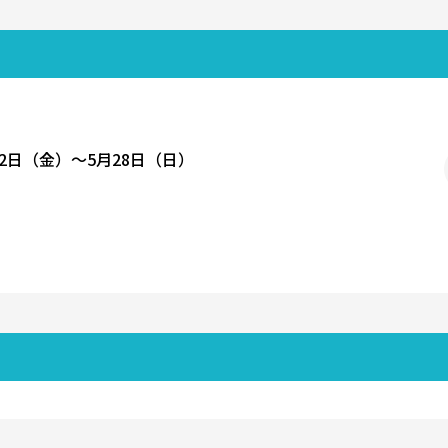
THE STAGE 公演CM（30秒）公開！
12日（金）〜5月28日（日）
』THE STAGE キャラクタービジュアル公開！