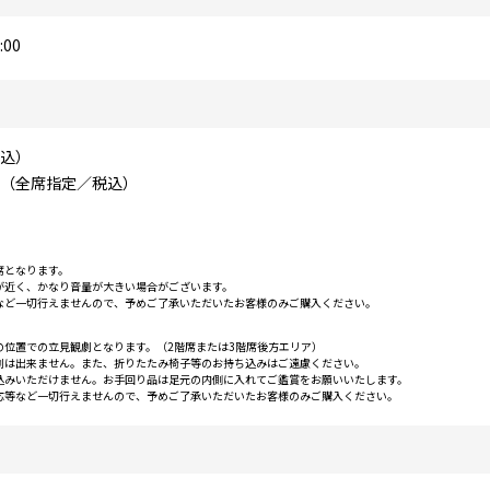
00
税込）
0円（全席指定／税込）
）
席となります。
が近く、かなり音量が大きい場合がございます。
など一切行えませんので、予めご了承いただいたお客様のみご購入ください。
の位置での立見観劇となります。（2階席または3階席後方エリア）
劇は出来ません。また、折りたたみ椅子等のお持ち込みはご遠慮ください。
込みいただけません。お手回り品は足元の内側に入れてご鑑賞をお願いいたします。
応等など一切行えませんので、予めご了承いただいたお客様のみご購入ください。