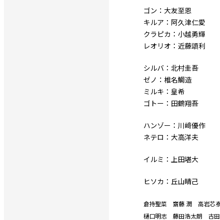
ゴン：大友至恩
キルア：阿久津仁愛
クラピカ：小越勇輝
レオリオ：近藤頌利
シルバ：北村圭吾
ゼノ：椎名鯛造
ミルキ：皇希
ゴトー：田鶴翔吾
ハンゾー：川﨑優作
ネテロ：大高洋夫
イルミ：上田堪大
ヒソカ：丘山晴己
倉持聖菜 齋藤 潤 高岩芯
樋口明志 藤田浩太朗 古田