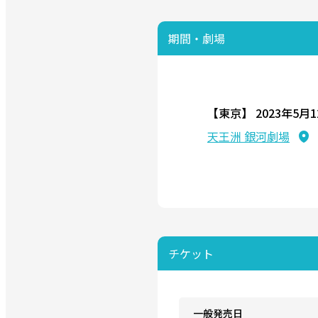
2022.12.14
期間・劇場
『HUNTER×HUNTER』
2022.12.14
【東京】
2023年5月
『HUNTER×HUNTER
天王洲 銀河劇場
チケット
一般発売日