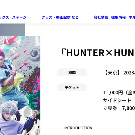
ックス
ステージ
グッズ・
動画配信 など
会社情報
採用情報
ネ
『HUNTER×HUNT
【東京】 202
期間
チケット
11,000円（
サイドシート 
立見券 7,80
INTRODUCTION