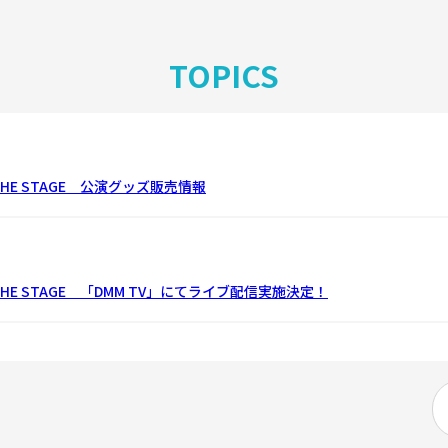
TOPICS
THE STAGE 公演グッズ販売情報
THE STAGE 「DMM TV」にてライブ配信実施決定！
』THE STAGE 「ジャンプフェスタ2023」にて衣裳展示＆ティザーチラ