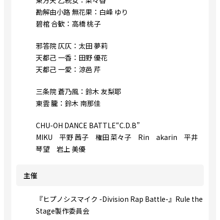
東方天 乙統女：菜々香
勘解由小路 無花果：白峰 ゆり
碧棺 合歓：高橋 桃子
邪答院 仄仄：太田 夢莉
天都己 一香：田野 優花
天都己 一愛：涼邑 芹
三条院 蒼乃⾵：鈴木 友梨耶
東雲 朧：鈴木 南那佳
CHU-OH DANCE BATTLE“C.D.B”
MIKU 平野 茜子 権田 菜々子 Rin akarin 平井
琴望 岩上 美優
主催
『ヒプノシスマイク -Division Rap Battle-』Rule the
Stage製作委員会