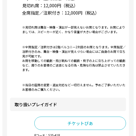
見切れ席：12,000円（税込）
全席指定／注釈付き：12,000円（税込）
※見切れ席は舞台・映像・演出が一部見えないお席となります。お席により
ましては、スピーカーが近く、かなり音量が大きい場合がございます。
※全席指定／注釈付きは2階バルコニー2列目のお席となります。全席指定／
注釈付きのみ、舞台・映像・演出が見えづらい場合にはご自身のお席で立ち
見が可能です。
お席を移動しての観劇・飛び跳ねての観劇・椅子の上に立ち上がっての観劇
など、周りのお客様のご迷惑となる行為・危険な行為は禁止させていただき
ます。
※当日の座席の変更・返金対応など一切行えません。予めご了承いただいた
お客様のみご購入ください。
取り扱いプレイガイド
チケットぴあ
Pコード：535-418