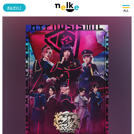
ネルケハ！
ALL