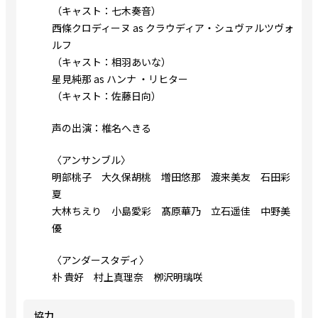
（キャスト：七木奏音）
西條クロディーヌ as クラウディア・シュヴァルツヴォ
ルフ
（キャスト：相羽あいな）
星見純那 as ハンナ ・リヒター
（キャスト：佐藤日向）
声の出演：椎名へきる
〈アンサンブル〉
明部桃子 大久保胡桃 増田悠那 渡来美友 石田彩
夏
大林ちえり 小島愛彩 髙原華乃 立石遥佳 中野美
優
〈アンダースタディ〉
朴 貴好 村上真理奈 栁沢明璃咲
協力