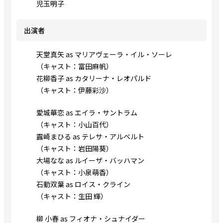
児玉明子
出演者
天堂真矢 as マリアヴェーラ・イル・ソーレ
（キャスト：富田麻帆）
花柳香子 as カタリーナ・レオパルド
（キャスト：伊藤彩沙）
愛城華恋 as エイラ・サントラム
（キャスト：小山百代）
露崎まひる as テレサ・アルベルト
（キャスト：岩田陽葵）
大場なな as ルイーザ・バッハマン
（キャスト：小泉萌香）
石動双葉 as ロイス・クライン
（キャスト：生田 輝）
柳 小春 as フィオナ・シュナイダー