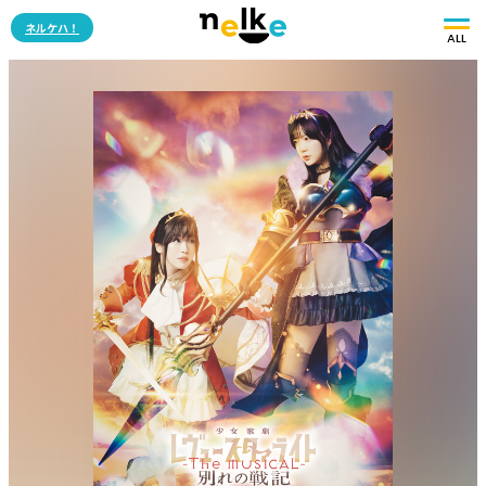
ネルケハ！
ALL