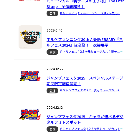
ミュージカル『新テニスの王子様』The Fifth
Stage 全情報解禁！
# 新テニミュ
# テニミュシリーズ
# 2.5次元ミュージカル
公演
2025.01.10
ネルケプランニング30th ANNIVERSARY『ネ
ルフェス2024』後夜祭！ 衣裳展示
# ネルフェス
# 2.5次元ミュージカル
# 新テニミュ
# 
公演
2024.12.27
ジャンプフェスタ2025 スペシャルステージ
期間限定配信開始！
# ジャンプフェスタ
# 2.5次元ミュージカル
# テニミュ
公演
2024.12.12
ジャンプフェスタ2025 キャラが選べるデジ
タルフォトスポット
# ジャンプフェスタ
# 2.5次元ミュージカル
# テニミュシリーズ
公演