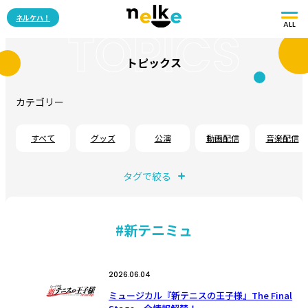
ネルケハ！
ALL
TOPICS
トピックス
カテゴリー
すべて
グッズ
公演
動画配信
音楽配信
タグで絞る
#新テニミュ
2026.06.04
ミュージカル『新テニスの王子様』The Final