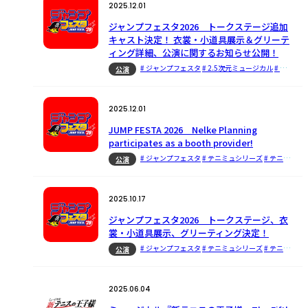
2025.12.01
ジャンプフェスタ2026 トークステージ追加
キャスト決定！ 衣裳・小道具展示＆グリーテ
ィング詳細、公演に関するお知らせ公開！
# ジャンプフェスタ
# 2.5次元ミュージカル
# テニミュシリーズ
公演
2025.12.01
JUMP FESTA 2026 Nelke Planning
participates as a booth provider!
# ジャンプフェスタ
# テニミュシリーズ
# テニミュ
#
公演
2025.10.17
ジャンプフェスタ2026 トークステージ、衣
裳・小道具展示、グリーティング決定！
# ジャンプフェスタ
# テニミュシリーズ
# テニミュ
#
公演
2025.06.04