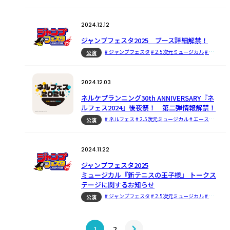
2024.12.12
ジャンプフェスタ2025 ブース詳細解禁！
# ジャンプフェスタ
# 2.5次元ミュージカル
# テニミュシリーズ
公演
2024.12.03
ネルケプランニング30th ANNIVERSARY『ネ
ルフェス2024』後夜祭！ 第二弾情報解禁！
# ネルフェス
# 2.5次元ミュージカル
# エーステ
# テ
公演
2024.11.22
ジャンプフェスタ2025
ミュージカル『新テニスの王子様』 トークス
テージに関するお知らせ
# ジャンプフェスタ
# 2.5次元ミュージカル
# テニミュシリーズ
公演
1
2