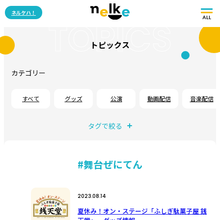
ネルケハ！
ALL
TOPICS
トピックス
カテゴリー
すべて
グッズ
公演
動画配信
音楽配信
タグで絞る
#舞台ぜにてん
2023.08.14
夏休み！オン・ステージ「ふしぎ駄菓子屋 銭