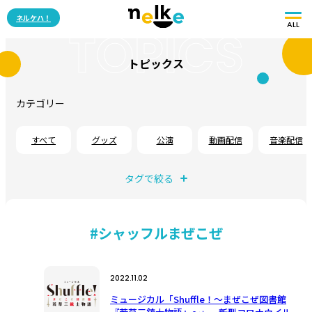
ネルケハ！
ALL
TOPICS
トピックス
カテゴリー
すべて
グッズ
公演
動画配信
音楽配信
タグで絞る
#シャッフルまぜこぜ
2022.11.02
ミュージカル「Shuffle！〜まぜこぜ図書館