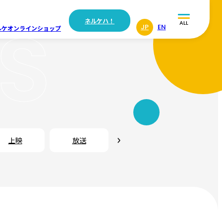
S
ネルケハ！
ALL
JP
EN
ルケ
オンラインショップ
Blu-ray/
上映
放送
書籍
DVD/CD