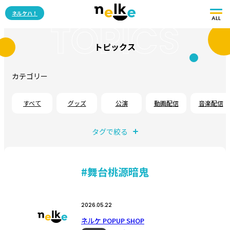
ネルケハ！
ALL
TOPICS
トピックス
カテゴリー
すべて
グッズ
公演
動画配信
音楽配信
タグで絞る
#舞台桃源暗鬼
2026.05.22
ネルケ POPUP SHOP