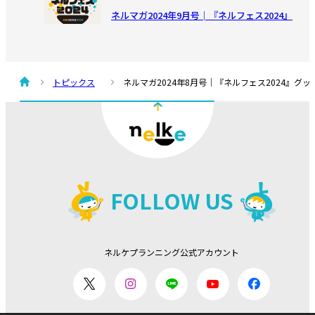
ネルマガ2024年9月号│『ネルフェス2024』
プレゼントキャンペーン 応募資格・注意事
項
# ネルフェス
ネルケハ
トピックス
ネルマガ2024年8月号│『ネルフェス2024』
2024.08.27
ネルケプランニング 30th ANNIVERSARY 特別
展 ～ネルケと巡る2.5次元の世界！〜
# 2.5次元ミュージカル
# ネルフェス
グッズ
2024.08.19
FOLLOW US
ネルケプランニング30th ANNIVERSARY『ネ
ルフェス2024』 テーマソング【THE
Theme song】公開
# ネルフェス
# 2.5次元ミュージカル
公演
ネルケプランニング公式アカウント
2024.08.08
ネルケプランニング30th ANNIVERSARY『ネ
ルフェス2024』 ネルケ音頭公開！